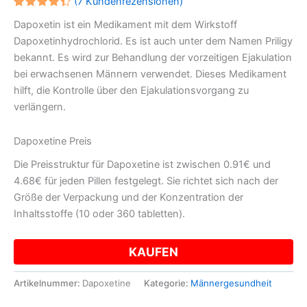
(
7
Kundenrezensionen)
Bewertet
6
Dapoxetin ist ein Medikament mit dem Wirkstoff
mit
4.4285714285714
Dapoxetinhydrochlorid. Es ist auch unter dem Namen Priligy
von 5,
basierend
bekannt. Es wird zur Behandlung der vorzeitigen Ejakulation
auf
bei erwachsenen Männern verwendet. Dieses Medikament
Kundenbewertungen
hilft, die Kontrolle über den Ejakulationsvorgang zu
verlängern.
Dapoxetine Preis
Die Preisstruktur für Dapoxetine ist zwischen 0.91€ und
4.68€ für jeden Pillen festgelegt. Sie richtet sich nach der
Größe der Verpackung und der Konzentration der
Inhaltsstoffe (10 oder 360 tabletten).
KAUFEN
Artikelnummer:
Dapoxetine
Kategorie:
Männergesundheit