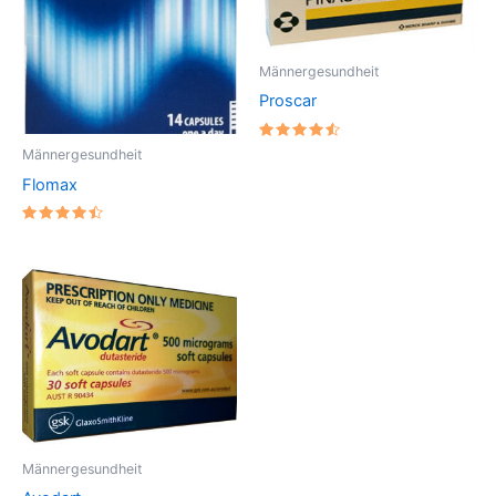
Männergesundheit
Proscar
Bewertet
Männergesundheit
mit
4.6
Flomax
von 5
Bewertet
mit
4.5714285714286
von 5
Männergesundheit