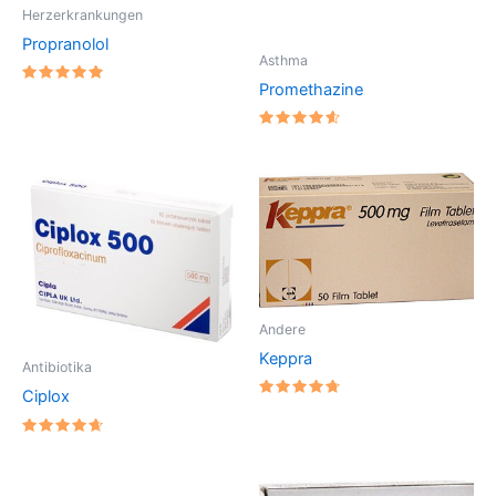
Herzerkrankungen
Propranolol
Asthma
Promethazine
Bewertet
mit
5
von 5
Bewertet
mit
4.6666666666667
von 5
Andere
Keppra
Antibiotika
Ciplox
Bewertet
mit
4.8
Bewertet
von 5
mit
4.75
von 5