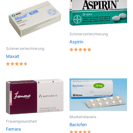
Schmerzerleichterung
Aspirin
Schmerzerleichterung
Bewertet
Maxalt
mit
5
von 5
Bewertet
mit
4.6666666666667
von 5
Muskelrelaxans
Frauengesundheit
Baclofen
Femara