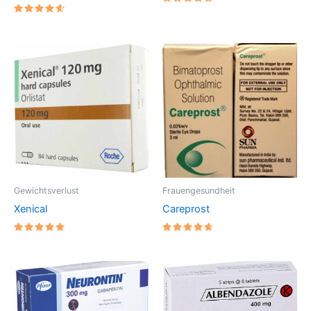
Bewertet
mit
Bewertet
4.7777777777778
mit
von 5
4.6666666666667
von 5
Gewichtsverlust
Frauengesundheit
Xenical
Careprost
Bewertet
Bewertet
mit
mit
4.875
4.75
von 5
von 5