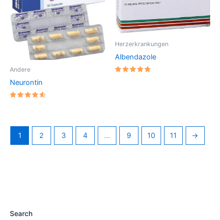
Herzerkrankungen
Albendazole
Andere
Bewertet
Neurontin
mit
4.8333333333333
von 5
Bewertet
mit
4.7142857142857
von 5
1
2
3
4
…
9
10
11
→
Search