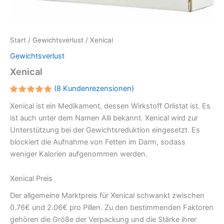
Start
/
Gewichtsverlust
/ Xenical
Gewichtsverlust
Xenical
(
8
Kundenrezensionen)
Bewertet
7
Xenical ist ein Medikament, dessen Wirkstoff Orlistat ist. Es
mit
4.875
von 5,
ist auch unter dem Namen Alli bekannt. Xenical wird zur
basierend
auf
Unterstützung bei der Gewichtsreduktion eingesetzt. Es
Kundenbewertungen
blockiert die Aufnahme von Fetten im Darm, sodass
weniger Kalorien aufgenommen werden.
Xenical Preis
Der allgemeine Marktpreis für Xenical schwankt zwischen
0.76€ und 2.06€ pro Pillen. Zu den bestimmenden Faktoren
gehören die Größe der Verpackung und die Stärke ihrer