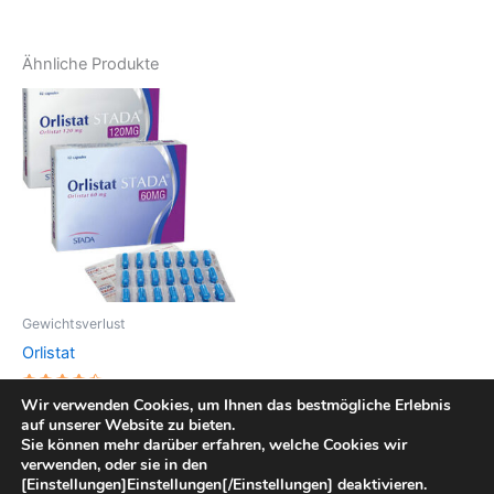
Ähnliche Produkte
Gewichtsverlust
Orlistat
Bewertet
Wir verwenden Cookies, um Ihnen das bestmögliche Erlebnis
mit
auf unserer Website zu bieten.
4.5555555555556
von 5
Sie können mehr darüber erfahren, welche Cookies wir
verwenden, oder sie in den
[Einstellungen]Einstellungen[/Einstellungen] deaktivieren.
Copyright © 2026 Rathaus Apotheke | Präsentiert von
Astra-