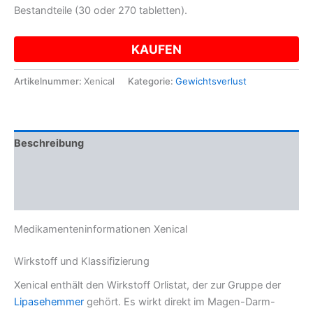
Bestandteile (30 oder 270 tabletten).
KAUFEN
Artikelnummer:
Xenical
Kategorie:
Gewichtsverlust
Beschreibung
Zusätzliche Informationen
Rezensionen (8)
Medikamenteninformationen Xenical
Wirkstoff und Klassifizierung
Xenical enthält den Wirkstoff Orlistat, der zur Gruppe der
Lipasehemmer
gehört. Es wirkt direkt im Magen-Darm-