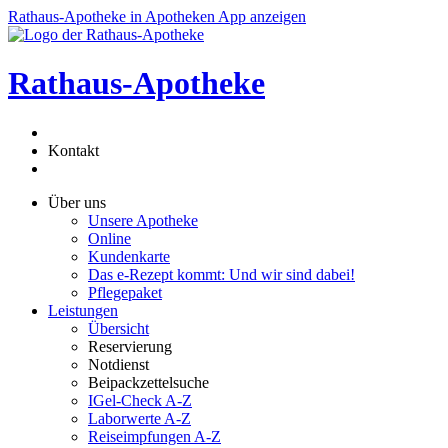
Rathaus-Apotheke
in Apotheken App anzeigen
Rathaus-Apotheke
Kontakt
Über uns
Unsere Apotheke
Online
Kundenkarte
Das e-Rezept kommt: Und wir sind dabei!
Pflegepaket
Leistungen
Übersicht
Reservierung
Notdienst
Beipackzettelsuche
IGel-Check A-Z
Laborwerte A-Z
Reiseimpfungen A-Z